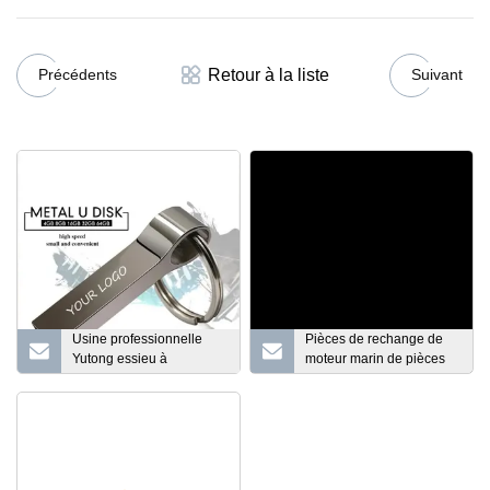
Retour à la liste
Précédents
Suivant
Usine professionnelle
Pièces de rechange de
Yutong essieu à
moteur marin de pièces
suspension pneumatique
de moteur de Wechai de
essieu arrière
pièce de camion de
personnalisé en usine
Sinotruk HOWO de
essieu arrière électrique
DEO615.47
ATV pour autocar de bus