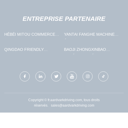
ENTREPRISE PARTENAIRE
HÉBÉI MITOU COMMERCE
YANTAI FANGHE MACHINES
CO., LTD.
ÉQUIPEMENT CO., LTD.
QINGDAO FRIENDLY
BAOJI ZHONGXINBAO
MACHINES CO ., LTD .
MATÉRIAUX MÉTALLIQUES
CO., LTD.
Copyright © fr.aardvarkdriving.com, tous droits
réservés.
sales@aardvarkdriving.com