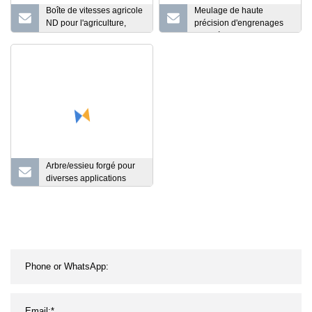
Boîte de vitesses agricole
Meulage de haute
ND pour l'agriculture,
précision d'engrenages
engrais agricole,
droits à surface de dent
épandeur de sel de
dure à l'aide de
fumier organique, boîte
machines-outils
de vitesses de prise de
force, moissonneuse-
batteuse
Arbre/essieu forgé pour
diverses applications