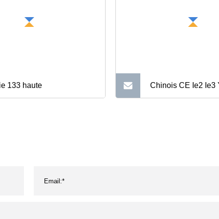
ie 133 haute
Chinois CE Ie2 Ie3
Yb3 Ybx3 Y2 Yc Ml
Premium haute effic
électrique/industriel
à induction asynch
puissance fabricant