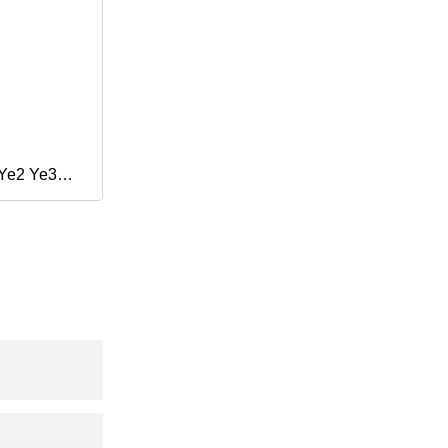
 Ye2 Ye3
 Yl
acité
/électrique
rone haute
 de moteurs