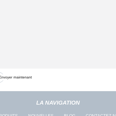
à courant alternatif
Envoyer maintenant
LA NAVIGATION
RODUITS
NOUVELLES
BLOG
CONTACTEZ-