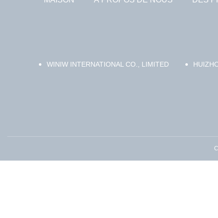
WINIW INTERNATIONAL CO., LIMITED
HUIZHO
C