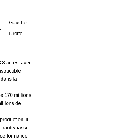
Gauche
t
Droite
8,3 acres, avec
structible
 dans la
s 170 millions
illions de
roduction. Il
é haute/basse
e performance