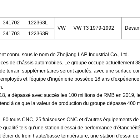
341702
122363L
VW
VW T3 1979-1992
Devan
341703
122363R
t connu sous le nom de Zhejiang LAP Industrial Co., Ltd.
 pièces de châssis automobiles. Le groupe occupe actuellement 3
de terrain supplémentaires seront ajoutés, avec une surface con
 employés et l'équipe d'ingénierie possède 18 ans d'expérience
n.
18, a dépassé avec succès les 100 millions de RMB en 2019, le
tend à ce que la valeur de production du groupe dépasse 400 m
, 80 tours CNC, 25 fraiseuses CNC et d'autres équipements de p
ualité tels qu'une station d'essai de performance d'étanchéit
 d'étrier de frein haute/basse température, une station d'essai d