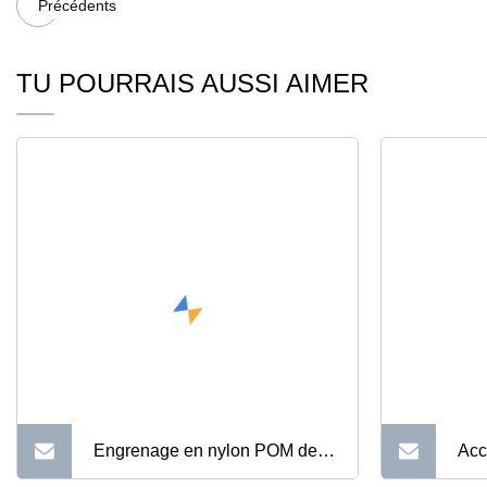
Précédents
TU POURRAIS AUSSI AIMER
Engrenage en nylon POM de
Acc