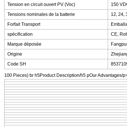
Tension en circuit ouvert PV (Voc)
150 VDC
Tensions nominales de la batterie
12, 24,
Forfait Transport
Emballa
spécification
CE, Ro
Marque déposée
Fangpu
Origine
Zhejian
Code SH
853710
100 Pieces) br h5Product Description/h5 pOur Advantages/p