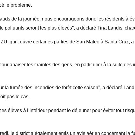
bé le problème.
uds de la journée, nous encourageons donc les résidents à éviter
polluants seront les plus élevés", a déclaré Tina Landis, chargée
 CZU, qui couvre certaines parties de San Mateo à Santa Cruz, a
t pour apaiser les craintes des gens, en particulier à la suite 
ur la fumée des incendies de forêt cette saison", a déclaré La
oit pas le cas.
es élèves à l’intérieur pendant le déjeuner pour éviter tout r
credi, le district a également émis un avis aérien concernant la 