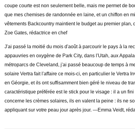
coupe courte est non seulement belle, mais me permet de bou
que mes chemises de randonnée en laine, et un chiffon en mi
vêtements Backcountry maintient le budget au premier plan, do
Zoe Gates, rédactrice en chef
J'ai passé la moitié du mois d'août à parcourir le pays à la 
appauvries en oxygène de Park City, dans l'Utah, aux Appal
métroparcs de Cleveland, j'ai passé beaucoup de temps à me fai
solaire Vertra fait l'affaire ce mois-ci, en particulier le Vert
en Géorgie, et ils ont suffisamment bien géré le niveau de tr
caractéristique préférée est le stick pour le visage : il a un f
concerne les crèmes solaires, ils en valent la peine : ils ne
appliquant sur votre peau jour après jour. —Emma Veidt, réda