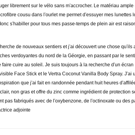
ger librement sur le vélo sans m'accrocher. Le matériau ample 
crofibre cousu dans l'ourlet me permet d'essuyer mes lunettes 
nc s'habiller pour tous mes passe-temps de plein air est raison
recherche de nouveaux sentiers et j'ai découvert une chose qu'i
aches verdoyantes du nord de la Géorgie, en passant par le se
re cuire au soleil. Je suis toujours à la recherche d'un écran s
ra Invisible Face Stick et le Vertra Coconut Vanilla Body Spray. J'
anspiration que j'ai fait en randonnée pendant huit heures d'af
ini clair, non gras et offre du zinc comme ingrédient de protection 
 sont pas fabriqués avec de l'oxybenzone, de l'octinoxate ou des
ctrice adjointe