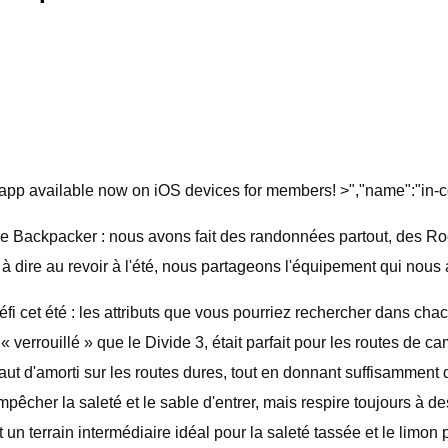
app available now on iOS devices for members! >","name":"in-cont
 de Backpacker : nous avons fait des randonnées partout, des 
dire au revoir à l'été, nous partageons l'équipement qui nous a
 défi cet été : les attributs que vous pourriez rechercher dans 
 « verrouillé » que le Divide 3, était parfait pour les routes de
aut d'amorti sur les routes dures, tout en donnant suffisamment d
 empêcher la saleté et le sable d'entrer, mais respire toujours à
 un terrain intermédiaire idéal pour la saleté tassée et le limo