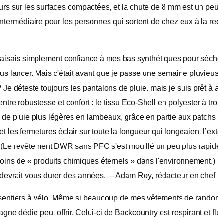
durs sur les surfaces compactées, et la chute de 8 mm est un p
l intermédiaire pour les personnes qui sortent de chez eux à la r
je faisais simplement confiance à mes bas synthétiques pour séch
us lancer. Mais c'était avant que je passe une semaine pluvieu
Je déteste toujours les pantalons de pluie, mais je suis prêt à 
ntre robustesse et confort : le tissu Eco-Shell en polyester à tro
s de pluie plus légères en lambeaux, grâce en partie aux patchs r
 et les fermetures éclair sur toute la longueur qui longeaient l’
. (Le revêtement DWR sans PFC s'est mouillé un peu plus rapidem
ère moins de « produits chimiques éternels » dans l'environnement
l devrait vous durer des années. —Adam Roy, rédacteur en chef
s sentiers à vélo. Même si beaucoup de mes vêtements de randon
tagne dédié peut offrir. Celui-ci de Backcountry est respirant et 