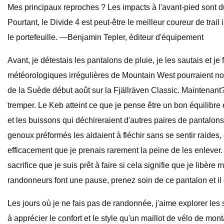
Mes principaux reproches ? Les impacts à l'avant-pied sont 
Pourtant, le Divide 4 est peut-être le meilleur coureur de trai
le portefeuille. —Benjamin Tepler, éditeur d'équipement
Avant, je détestais les pantalons de pluie, je les sautais et 
météorologiques irrégulières de Mountain West pourraient no
de la Suède début août sur la Fjällräven Classic. Maintenant? 
tremper. Le Keb atteint ce que je pense être un bon équilibre e
et les buissons qui déchireraient d'autres paires de pantalon
genoux préformés les aidaient à fléchir sans se sentir raides,
efficacement que je prenais rarement la peine de les enlever
sacrifice que je suis prêt à faire si cela signifie que je lib
randonneurs font une pause, prenez soin de ce pantalon et i
Les jours où je ne fais pas de randonnée, j'aime explorer le
à apprécier le confort et le style qu'un maillot de vélo de mon