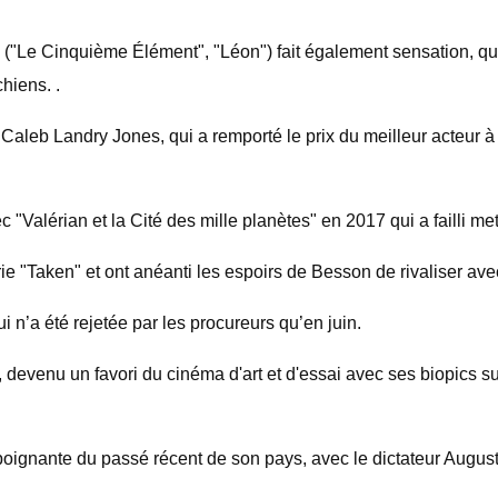
"Le Cinquième Élément", "Léon") fait également sensation, qui 
hiens. .
Caleb Landry Jones, qui a remporté le prix du meilleur acteur à 
Valérian et la Cité des mille planètes" en 2017 qui a failli mett
série "Taken" et ont anéanti les espoirs de Besson de rivaliser a
i n’a été rejetée par les procureurs qu’en juin.
n, devenu un favori du cinéma d'art et d'essai avec ses biopics 
 poignante du passé récent de son pays, avec le dictateur Augu