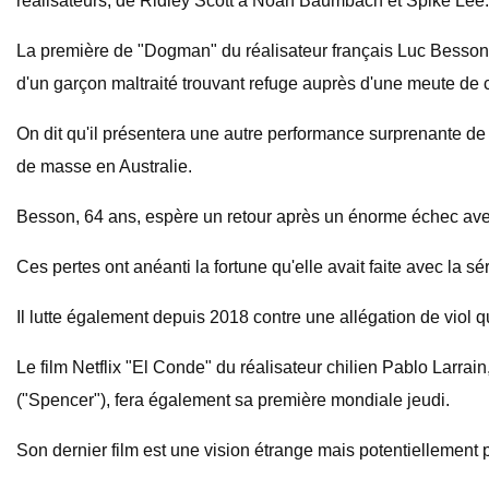
réalisateurs, de Ridley Scott à Noah Baumbach et Spike Lee.
La première de "Dogman" du réalisateur français Luc Besson (
d'un garçon maltraité trouvant refuge auprès d'une meute de c
On dit qu'il présentera une autre performance surprenante de 
de masse en Australie.
Besson, 64 ans, espère un retour après un énorme échec avec "
Ces pertes ont anéanti la fortune qu'elle avait faite avec la 
Il lutte également depuis 2018 contre une allégation de viol qu
Le film Netflix "El Conde" du réalisateur chilien Pablo Larrai
("Spencer"), fera également sa première mondiale jeudi.
Son dernier film est une vision étrange mais potentiellement